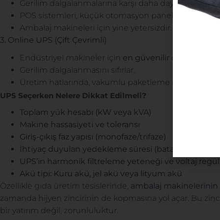
Gerilim dalgalanmalarına karşı daha dayanıklıdır.
POS sistemleri, küçük otomasyon panelleri için ideal
Ambalaj makineleri için yine yetersizdir.
3. Online UPS (Çift Çevrimli)
Endüstriyel makineler için
en güvenilir
çözümdür.
Gerilim dalgalanmasını sıfırlar.
Üretim hatlarında, vakumlu paketleme makineleri
UPS Seçerken Nelere Dikkat Edilmeli?
Toplam yük hesabı (kW veya kVA)
Makine hassasiyeti ve toleransı
Giriş-çıkış faz yapısı (monofaze/trifaze)
İhtiyaç duyulan yedekleme süresi (batarya kapasite
UPS’in harmonik filtreleme yeteneği ve voltaj regü
Akü tipi: Kuru akü, jel akü veya lityum akü
Özellikle gıda üretim tesislerinde,
ambalaj makinelerinin
zamanda hijyen zincirinin de kopmasına yol açar. Bu zin
bir yatırım değil, zorunluluktur.