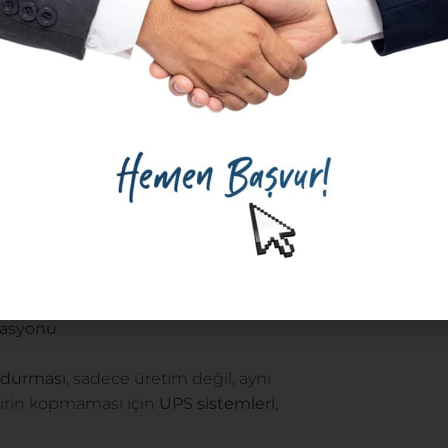
dir.
nde
kesinlikle tercih edilmelidir.
si)
lasyonu
 durması
, sadece üretim değil, aynı
cirin kopmaması için
UPS sistemleri
,