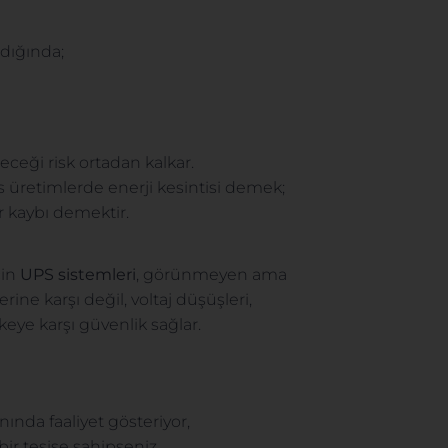
ldığında;
eceği risk ortadan kalkar.
sas üretimlerde enerji kesintisi demek;
 kaybı demektir.
çin
UPS sistemleri
, görünmeyen ama
ine karşı değil, voltaj düşüşleri,
keye karşı güvenlik sağlar.
nında faaliyet gösteriyor,
bir tesise sahipseniz,