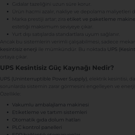
Gıdalar tazeliğini uzun süre korur.
Ürün hacmi azalır, nakliye ve depolama maliyetleri d
Marka prestiji artar; zira
etiket ve paketleme makine
estetiği maksimum seviyeye çıkar.
Yurt dışı satışlarda standartlara uyum sağlanır.
Ancak bu sistemlerin verimli çalışabilmesi, sadece mekan
kesintisiz enerji
ile mümkündür. Bu noktada
UPS (Kesint
ortaya çıkar.
UPS Kesintisiz Güç Kaynağı Nedir?
UPS (Uninterruptible Power Supply)
, elektrik kesintisi,
sorunlarda sistemin zarar görmesini engelleyen ve enerji
Özellikle:
Vakumlu ambalajlama makinesi
Etiketleme ve tartım sistemleri
Otomatik gıda dolum hatları
PLC kontrol panelleri
ERP bağlantılı otomasyonlar