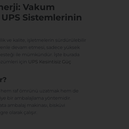
erji:
Vakum
UPS Sistemlerinin
 ve kalite, işletmelerin sürdürülebilir
üvenle devam etmesi, sadece yüksek
i desteği ile mümkündür. İşte burada
zümleri için
UPS Kesintisiz Güç
r?
rek hem raf ömrünü uzatmak hem de
viye bir ambalajlama yöntemidir.
lata ambalaj makinası, bisküvi
e olarak çalışır.