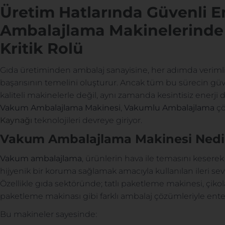
Üretim Hatlarında Güvenli En
Ambalajlama Makinelerinde
Kritik Rolü
Gıda üretiminden ambalaj sanayisine, her adımda verimlilik
başarısının temelini oluşturur. Ancak tüm bu sürecin g
kaliteli makinelerle değil, aynı zamanda kesintisiz enerj
Vakum Ambalajlama Makinesi
,
Vakumlu Ambalajlama
çö
Kaynağı
teknolojileri devreye giriyor.
Vakum Ambalajlama Makinesi Nedi
Vakum ambalajlama
, ürünlerin hava ile temasını kese
hijyenik bir koruma sağlamak amacıyla kullanılan ileri se
Özellikle gıda sektöründe; tatlı paketleme makinesi, çiko
paketleme makinası gibi farklı ambalaj çözümleriyle entegr
Bu makineler sayesinde: