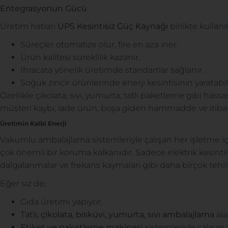
Entegrasyonun Gücü
Üretim hatları
UPS Kesintisiz Güç Kaynağı
birlikte kullanı
Süreçler otomatize olur, fire en aza iner.
Ürün kalitesi süreklilik kazanır.
İhracata yönelik üretimde standartlar sağlanır.
Soğuk zincir ürünlerinde enerji kesintisinin yaratabil
Özellikle çikolata, sıvı, yumurta, tatlı paketleme gibi has
müşteri kaybı, iade ürün, boşa giden hammadde ve itibar
Üretimin Kalbi Enerji
Vakumlu ambalajlama sistemleriyle çalışan her işletme i
çok önemli bir koruma kalkanıdır. Sadece elektrik kesintiler
dalgalanmalar ve frekans kaymaları gibi daha birçok tehli
Eğer siz de;
Gıda üretimi yapıyor,
Tatlı
, çikolata, bisküvi, yumurta, sıvı ambalajlama
ala
Etiket ve paketleme makinesi
sistemleriyle çalışan 