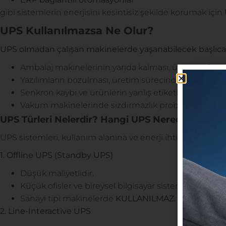
gibi sistemlerin enerjisini kesintisiz şekilde korumak için
UPS Kullanılmazsa Ne Olur?
UPS olmadan çalışan makinelerde yaşanabilecek başlıca r
Ambalaj makinelerinin yarıda kalması, ürün israfı ve f
Yazılımların bozulması, üretim sürecinde veri kaybı
Senkron kaybı ve ürünlerin yanlış etiketlenmesi.
Vakum makinelerinde sızdırmazlık problemleri ve müş
UPS Türleri Nelerdir? Hangi UPS Nerede Kullanıl
UPS sistemleri, kullanım alanına ve enerji ihtiyacına göre far
1. Offline UPS (Standby UPS)
Düşük maliyetlidir.
Küçük ofisler ve bireysel bilgisayar sistemleri için u
Sanayi tipi makinelerde
KULLANILMAZ.
2. Line-Interactive UPS