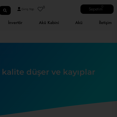
0
0
Sepetim
Giriş Yap
İnvertör
Akü Kabini
Akü
İletişim
alite düşer ve kayıplar