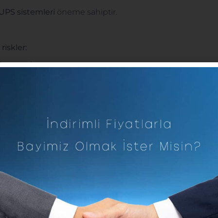
UPS sistemleri
öneme sahiptir.
iskler:
ireye yol açar.
 yaşanması.
teri şikayetleri.
ır?
klı türlerde sınıflandırılır:
ygundur.