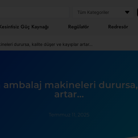
Tüm Kategoriler
esintisiz Güç Kaynağı
Regülatör
Redresör
eleri durursa, kalite düşer ve kayıplar artar…
ambalaj makineleri durursa, k
artar…
Temmuz 11, 2025