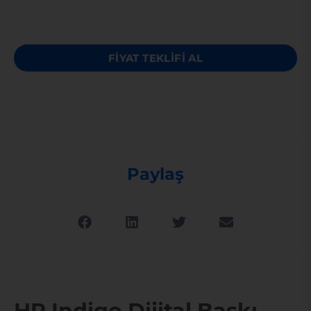
FİYAT TEKLİFİ AL
Paylaş
HP Indigo Dijital Baskı