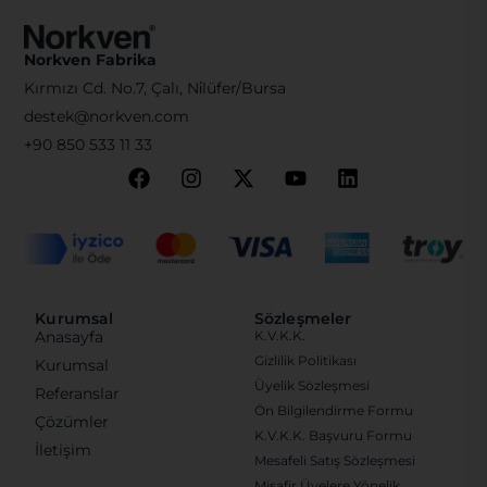
Norkven Fabrika
Kırmızı Cd. No.7, Çalı, Ni̇lüfer/Bursa
destek@norkven.com
+90 850 533 11 33
Kurumsal
Sözleşmeler
Anasayfa
K.V.K.K.
Gizlilik Politikası
Kurumsal
Üyelik Sözleşmesi
Referanslar
Ön Bilgilendirme Formu
Çözümler
K.V.K.K. Başvuru Formu
İletişim
Mesafeli Satış Sözleşmesi
Misafir Üyelere Yönelik