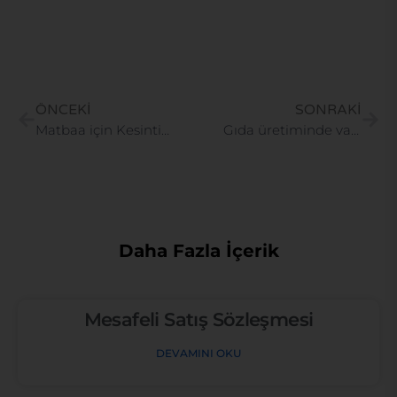
ÖNCEKI
SONRAKI
Matbaa için Kesintisiz Güç Kaynağı UPS Sistemleri
Gıda üretiminde vakum ambalaj makineleri durursa, kalite düşer ve kayıplar artar…
Daha Fazla İçerik
Mesafeli Satış Sözleşmesi
DEVAMINI OKU