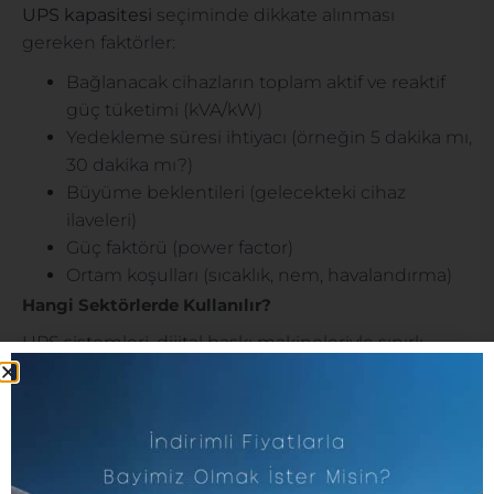
UPS kapasitesi
seçiminde dikkate alınması
gereken faktörler:
Bağlanacak cihazların toplam aktif ve reaktif
güç tüketimi (kVA/kW)
Yedekleme süresi ihtiyacı (örneğin 5 dakika mı,
30 dakika mı?)
Büyüme beklentileri (gelecekteki cihaz
ilaveleri)
Güç faktörü (power factor)
Ortam koşulları (sıcaklık, nem, havalandırma)
Hangi Sektörlerde Kullanılır?
UPS sistemleri, dijital baskı makineleriyle sınırlı
kalmadan çok sayıda sektörde kritik rol oynar:
Matbaa ve Grafik Sanatlar
: HP Indigo Dijital
Baskı Makinesi ve bunun gibi cihazlar,
Sağlık Sektörü
: MR, tomografi, laboratuvar
cihazları