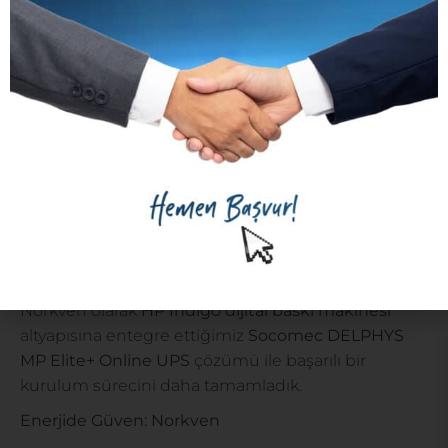
Endüstriyel Üretim
: CNC Lazer Kesim, PLC
kontrollü hatlar
Bilişim ve Veri Merkezleri
: Sunucular, ağ
sistemleri
Telekomünikasyon
Savunma Sanayi
Finans ve Bankacılık
E-Ticaret Altyapıları
Bu sektörlerde
kesintisiz enerji
, operasyonel
sürekliliğin temel şartıdır.
HP Indigo Dijital Baskı Makinesi
ile Uyumlu UPS Çözümleri
Norkven olarak
HP Indigo dijital baskı makinesi
altyapısına entegre ettiğimiz
Socomec DELPHYS
MP Elite+ Online UPS
çözümü ile başarılı bir
kurulum sürecini daha tamamladık.
Enerjide Güven: Norkven