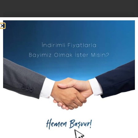
Teknik Servis
Ödeme Seçenekleri
Yorumlar
İade Garantisi
Bunlar da İlginizi Çekebilir
Yeni