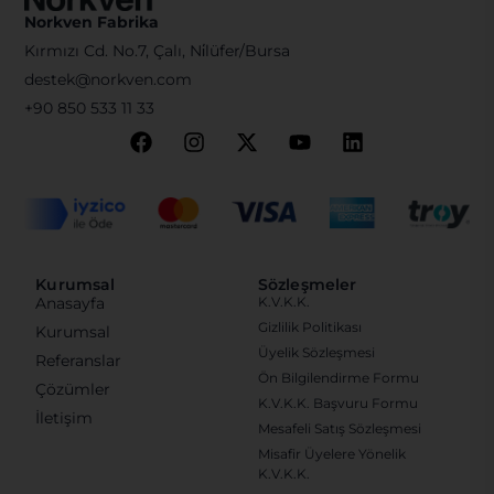
Norkven Fabrika
Kırmızı Cd. No.7, Çalı, Ni̇lüfer/Bursa
destek@norkven.com
+90 850 533 11 33
Kurumsal
Sözleşmeler
Anasayfa
K.V.K.K.
Gizlilik Politikası
Kurumsal
Üyelik Sözleşmesi
Referanslar
Ön Bilgilendirme Formu
Çözümler
K.V.K.K. Başvuru Formu
İletişim
Mesafeli Satış Sözleşmesi
Misafir Üyelere Yönelik
K.V.K.K.