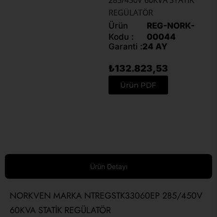
285/450V 60KVA STATİK
REGÜLATÖR
Ürün
REG-NORK-
Kodu :
00044
Garanti :
24 AY
₺
132.823,53
Ürün PDF
Ürün Detayı
NORKVEN MARKA NTREGSTK33060EP 285/450V
60KVA STATİK REGÜLATÖR