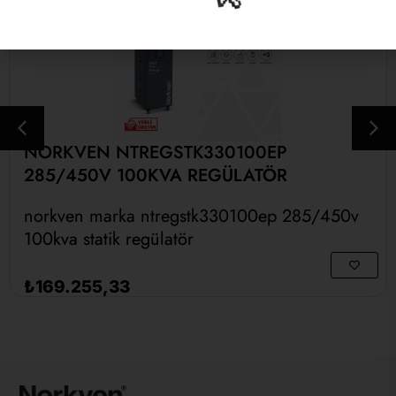
NORKVEN NTREGSTK330100EP
285/450V 100KVA REGÜLATÖR
norkven marka ntregstk330100ep 285/450v
100kva stati̇k regülatör
Sepete Ekle
₺
169.255,33