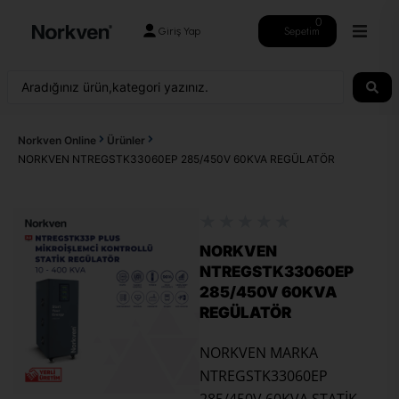
0
Sepetim
Giriş Yap
Norkven Online
Ürünler
NORKVEN NTREGSTK33060EP 285/450V 60KVA REGÜLATÖR
★
★
★
★
★
NORKVEN
NTREGSTK33060EP
285/450V 60KVA
REGÜLATÖR
NORKVEN MARKA
NTREGSTK33060EP