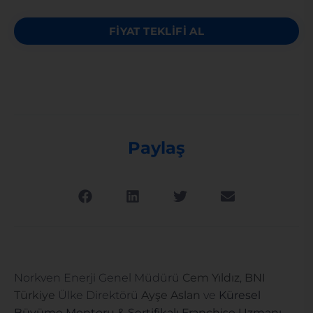
FİYAT TEKLİFİ AL
Paylaş
Norkven Enerji Genel Müdürü
Cem Yıldız
,
BNI
Türkiye
Ülke Direktörü
Ayşe Aslan
ve
Küresel
Büyüme Mentoru & Sertifikalı Franchise Uzmanı