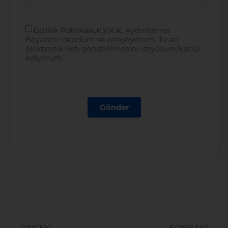
Gizlilik Politikası
,
K.V.K.K.
Aydınlatma
Beyanı'nı okudum ve onaylıyorum. Ticari
elektronik ileti gönderilmesini istiyorum/kabul
ediyorum.
Gönder
ÖNCEKI
SONRAKI