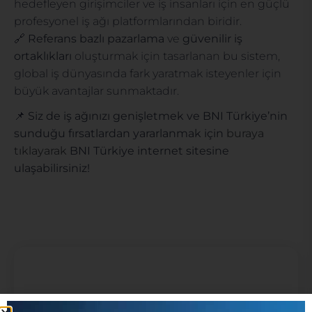
hedefleyen girişimciler ve iş insanları için en güçlü
profesyonel iş ağı platformlarından biridir.
🔗
Referans bazlı pazarlama
ve
güvenilir iş
ortaklıkları
oluşturmak için tasarlanan bu sistem,
global iş dünyasında fark yaratmak isteyenler için
büyük avantajlar sunmaktadır.
📌
Siz de iş ağınızı genişletmek ve BNI Türkiye’nin
sunduğu fırsatlardan yararlanmak için
buraya
tıklayarak
BNI Türkiye internet sitesine
ulaşabilirsiniz!
İletişim Formu