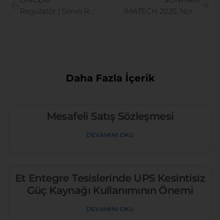
Regülatör | Servo Regülatör | Statik Regülatör | Regülatör Fiyatları
IMATECH 2025: Norkven’in Endüstriyel Üretim Teknolojileri Fuarındaki Başarılı Katılımı
Daha Fazla İçerik
Mesafeli Satış Sözleşmesi
DEVAMINI OKU
Et Entegre Tesislerinde UPS Kesintisiz
Güç Kaynağı Kullanımının Önemi
DEVAMINI OKU